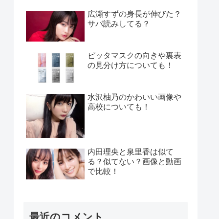
広瀬すずの身長が伸びた？
サバ読みしてる？
ピッタマスクの向きや裏表
の見分け方についても！
水沢柚乃のかわいい画像や
高校についても！
内田理央と泉里香は似て
る？似てない？画像と動画
で比較！
最近のコメント