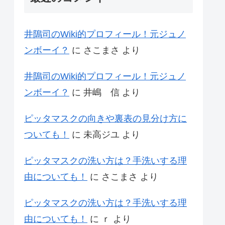
井隝司のWiki的プロフィール！元ジュノ
ンボーイ？
に
さこまさ
より
井隝司のWiki的プロフィール！元ジュノ
ンボーイ？
に
井嶋 信
より
ピッタマスクの向きや裏表の見分け方に
ついても！
に
未高ジユ
より
ピッタマスクの洗い方は？手洗いする理
由についても！
に
さこまさ
より
ピッタマスクの洗い方は？手洗いする理
由についても！
に
ｒ
より