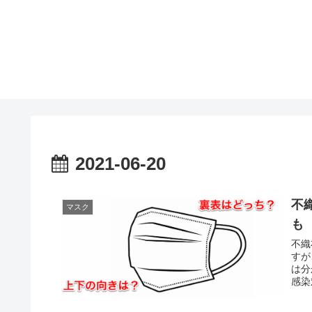
2021-06-20
不
マスク
も
不織
すが
は分
感染