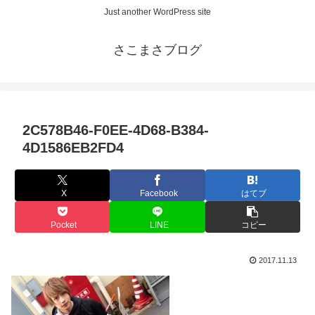
Just another WordPress site
さこまさブログ
2C578B46-F0EE-4D68-B384-
4D1586EB2FD4
X
Facebook
はてブ
Pocket
LINE
コピー
2017.11.13