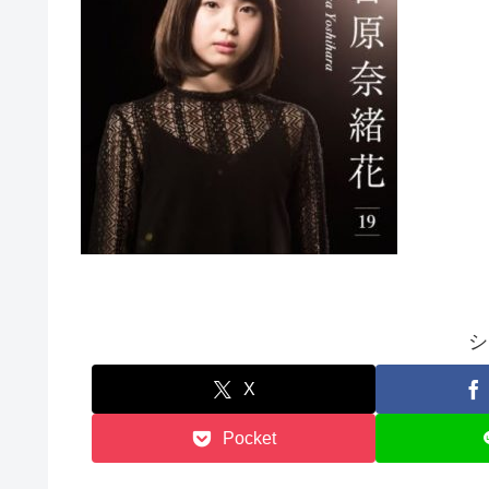
シ
X
Pocket