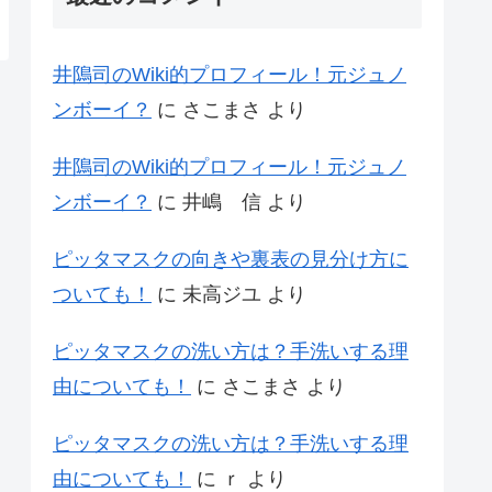
井隝司のWiki的プロフィール！元ジュノ
ンボーイ？
に
さこまさ
より
井隝司のWiki的プロフィール！元ジュノ
ンボーイ？
に
井嶋 信
より
ピッタマスクの向きや裏表の見分け方に
ついても！
に
未高ジユ
より
ピッタマスクの洗い方は？手洗いする理
由についても！
に
さこまさ
より
ピッタマスクの洗い方は？手洗いする理
由についても！
に
ｒ
より