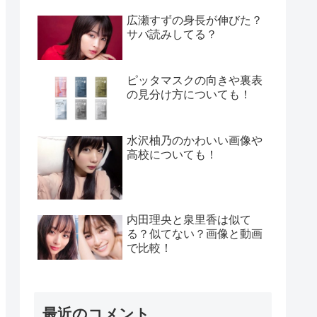
広瀬すずの身長が伸びた？
サバ読みしてる？
ピッタマスクの向きや裏表
の見分け方についても！
水沢柚乃のかわいい画像や
高校についても！
内田理央と泉里香は似て
る？似てない？画像と動画
で比較！
最近のコメント