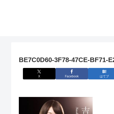
BE7C0D60-3F78-47CE-BF71-
X
Facebook
はてブ